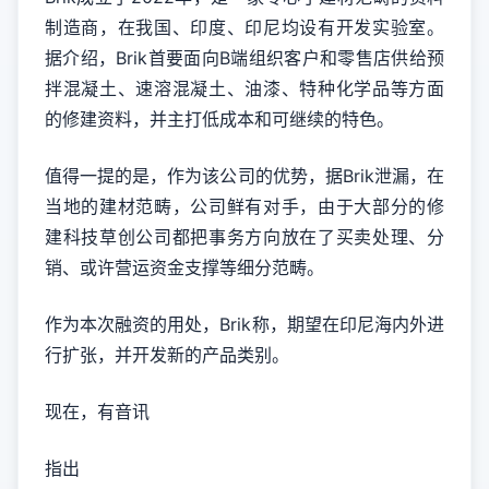
制造商，在我国、印度、印尼均设有开发实验室。
据介绍，Brik首要面向B端组织客户和零售店供给预
拌混凝土、速溶混凝土、油漆、特种化学品等方面
的修建资料，并主打低成本和可继续的特色。
值得一提的是，作为该公司的优势，据Brik泄漏，在
当地的建材范畴，公司鲜有对手，由于大部分的修
建科技草创公司都把事务方向放在了买卖处理、分
销、或许营运资金支撑等细分范畴。
作为本次融资的用处，Brik称，期望在印尼海内外进
行扩张，并开发新的产品类别。
现在，有音讯
指出