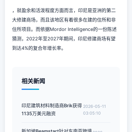
，就盈余和活泼程度方面而言，印尼是亚洲的第二
大修建商场，而且该地区有着很多在建的住所和非
住所项目。而依据
Mordor Intelligence
的一份陈述
猜测，
2022
年至
2027
年期间，印尼修建商场有望
到达
4%
的复合年增长率。
相关新闻
印尼建筑材料制造商Brik获得
2026-05-11
1135万美元融资
03:05:10
新加坡Beamstart针对东南亚跨境