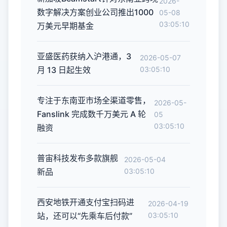
2026-
数字解决方案创业公司推出1000
05-08
03:05:10
万美元早期基金
亚盛医药获纳入沪港通，3
2026-05-07
月 13 日起生效
03:05:10
专注于东南亚市场全渠道零售，
2026-05-
Fanslink 完成数千万美元 A 轮
05
03:05:10
融资
普宙科技发布多款旗舰
2026-05-04
新品
03:05:10
西安地铁开通支付宝扫码进
2026-04-19
站，还可以“先乘车后付款”
03:05:10