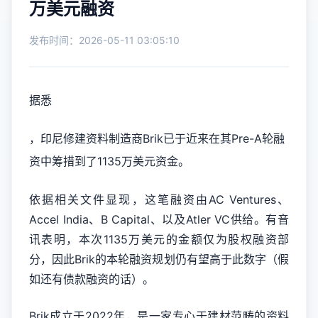
万美元融资
发布时间：2026-05-11 03:05:10
据悉
，印尼修建资料制造商Brik已于近来在其Pre-A轮融
资中筹措到了1135万美元资金。
依据相关文件显现，这笔融资由AC Ventures、
Accel India、B Capital、以及Atler VC供给。有音
讯表明，本次1135万美元的金额仅为股权融资部
分，因此Brik的本轮融资规划仍有望高于此数字（假
如还有债款融资的话）。
Brik成立于2022年，是一家专心于建材范畴的资料