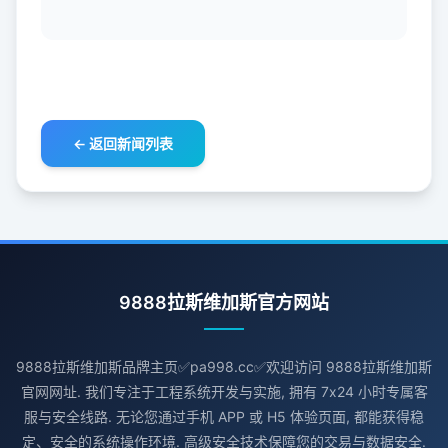
← 返回新闻列表
9888拉斯维加斯官方网站
9888拉斯维加斯品牌主页✅pa998.cc✅欢迎访问 9888拉斯维加斯
官网网址. 我们专注于工程系统开发与实施, 拥有 7x24 小时专属客
服与安全线路. 无论您通过手机 APP 或 H5 体验页面, 都能获得稳
定、安全的系统操作环境. 高级安全技术保障您的交易与数据安全.