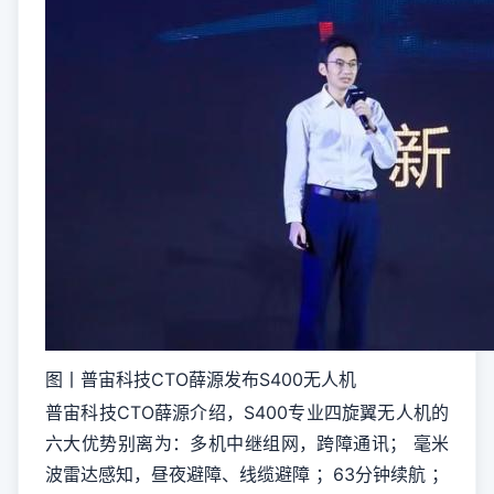
图丨普宙科技CTO薛源发布S400无人机
普宙科技CTO薛源介绍，S400专业四旋翼无人机的
六大优势别离为：多机中继组网，跨障通讯； 毫米
波雷达感知，昼夜避障、线缆避障 ；63分钟续航 ；