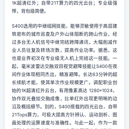
1K超清红外；自带21T算力的四光云台；专业级强
悍，背包级简便。
S400选用的中继组网技能，能够灵敏使用于高层建
筑密布的城市巡查及户外山体阻断的跨山作业，经
过多台无人机信号中继完结跨障通讯，大幅削减作
业人员往复及转场次数，提高作业功率。据悉，这
也是业界初次在专业级无人机上完结这一技能。一
起，毫米波雷达交融双目视觉避障技能让S400在夜
间作业体现相同杰出，精准避障。长达63分钟的超
长续航才能，使其单次作业规模更广。调配职业创
始的1K超清红外云台，有用像素高达 1280*1024，
协作双光叠加交融成像，比单红外出现更明晰的边
沿及概括细节。别的，S400搭载的四光云台，自带
21Tops算力，可极大提高方针辨认、运动剖析、图
画处理的运算速度与准确性。与此一起，作为一款