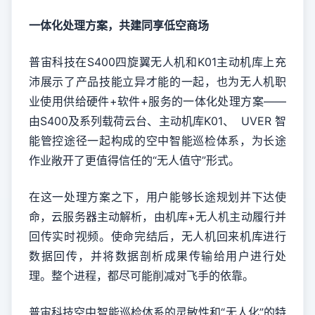
一体化处理方案
，
共建同享
低空商场
普宙科技在S400四旋翼无人机和K01主动机库上充
沛展示了产品技能立异才能的一起，也为无人机职
业使用供给硬件+软件+服务的一体化处理方案——
由S400及系列载荷云台、主动机库K01、 UVER 智
能管控途径一起构成的空中智能巡检体系，为长途
作业敞开了更值得信任的“无人值守”形式。
在这一处理方案之下，用户能够长途规划并下达使
命，云服务器主动解析，由机库+无人机主动履行并
回传实时视频。使命完结后，无人机回来机库进行
数据回传，并将数据剖析成果传输给用户进行处
理。整个进程，都尽可能削减对飞手的依靠。
普宙科技空中智能巡检体系的灵敏性和“无人化”的特