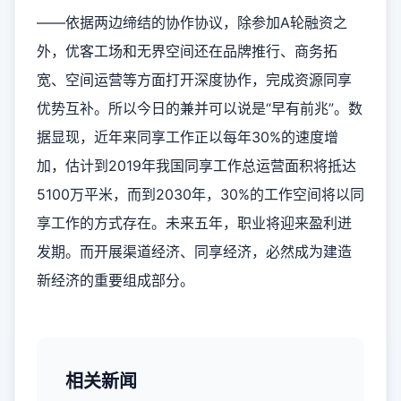
——依据两边缔结的协作协议，除参加A轮融资之
外，优客工场和无界空间还在品牌推行、商务拓
宽、空间运营等方面打开深度协作，完成资源同享
优势互补。所以今日的兼并可以说是“早有前兆”。数
据显现，近年来同享工作正以每年30%的速度增
加，估计到2019年我国同享工作总运营面积将抵达
5100万平米，而到2030年，30%的工作空间将以同
享工作的方式存在。未来五年，职业将迎来盈利迸
发期。而开展渠道经济、同享经济，必然成为建造
新经济的重要组成部分。
相关新闻