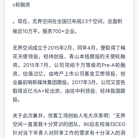
c轮融资
。现在，无界空间在全国已布局23个空间，总面积
挨近10万平，服务700+企业。
无界空间成立于2015年2月，同年4月，便取得了梅
花天使领投，经纬创投、青山本钱跟投的天使轮融
资。2015年7月，公司完结千万等级的Pre-A轮融
资，估值过亿，由地产上市公司基金艾想领投，创
业最前哨新媒体集团跟投。2017年3月，公司又宣告
取得近亿元A+轮出资，由信中利领投、经纬我国跟
投。
关于此次兼并，优客工场创始人毛大庆表明：“无界
空间一直是我十分赏识的团队，90后名校海归CEO
针对当下年青人对同享工作的需求有十分深入的洞