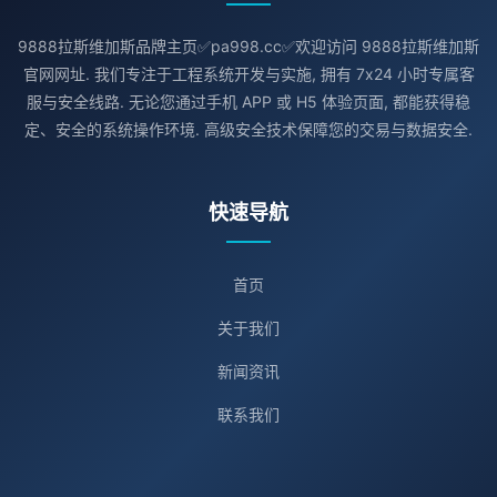
9888拉斯维加斯品牌主页✅pa998.cc✅欢迎访问 9888拉斯维加斯
官网网址. 我们专注于工程系统开发与实施, 拥有 7x24 小时专属客
服与安全线路. 无论您通过手机 APP 或 H5 体验页面, 都能获得稳
定、安全的系统操作环境. 高级安全技术保障您的交易与数据安全.
快速导航
首页
关于我们
新闻资讯
联系我们