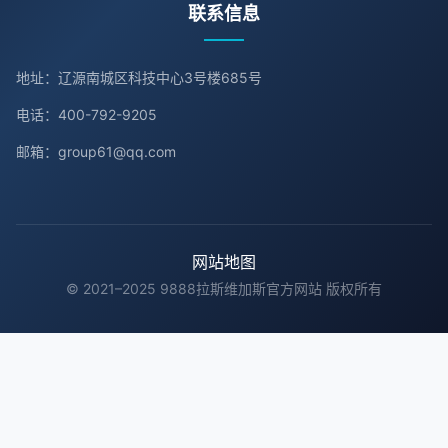
联系信息
地址：辽源南城区科技中心3号楼685号
电话：400-792-9205
邮箱：group61@qq.com
网站地图
© 2021–2025 9888拉斯维加斯官方网站 版权所有