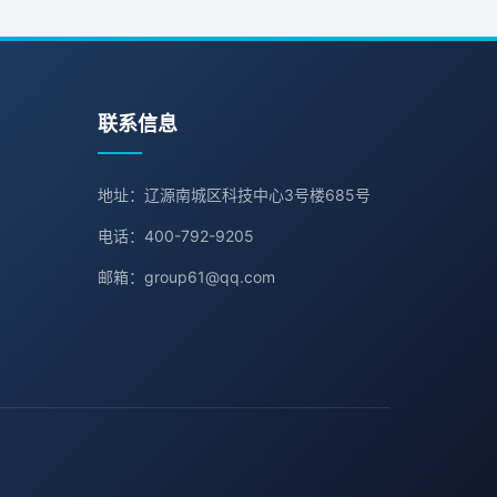
联系信息
地址：辽源南城区科技中心3号楼685号
电话：400-792-9205
邮箱：group61@qq.com