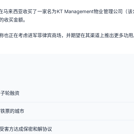
曾在马来西亚收买了一家名为KT Management物业管理公
次的收买金额。
称也正在考虑进军菲律宾商场，并期望在其渠道上推出更多功用
种子轮融资
地铁票的城市
致死案与受害方达成保密和解协议