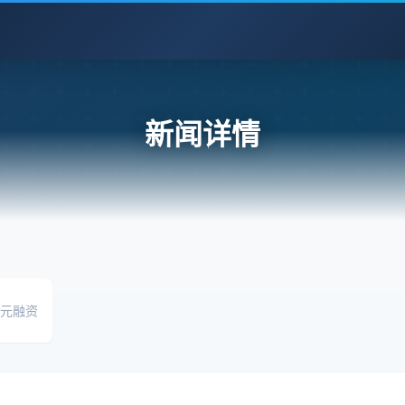
新闻详情
美元融资