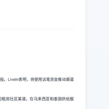
pital参投。LiveIn表明，将使用这笔资金推动渠道
要目标的租房社区渠道，在马来西亚和泰国供给服