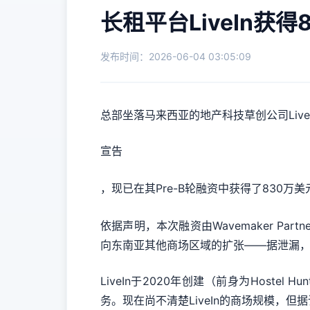
长租平台LiveIn获
发布时间：2026-06-04 03:05:09
总部坐落马来西亚的地产科技草创公司Live
宣告
，现已在其Pre-B轮融资中获得了830万
依据声明，本次融资由Wavemaker Partner
向东南亚其他商场区域的扩张——据泄漏，L
LiveIn于2020年创建（前身为Hos
务。现在尚不清楚LiveIn的商场规模，