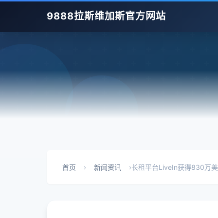
9888拉斯维加斯官方网站
首页
›
新闻资讯
›
长租平台LiveIn获得830万