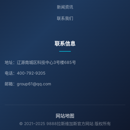
新闻资讯
联系我们
联系信息
地址：辽源南城区科技中心3号楼685号
电话：400-792-9205
邮箱：group61@qq.com
网站地图
© 2021–2025 9888拉斯维加斯官方网站 版权所有