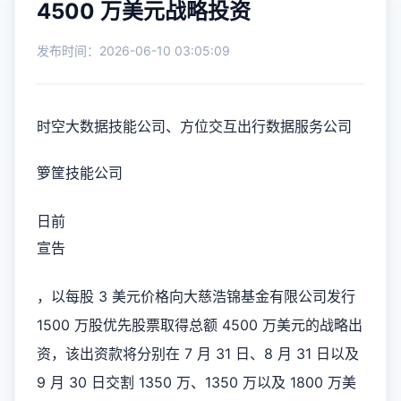
4500 万美元战略投资
发布时间：2026-06-10 03:05:09
时空大数据技能公司、方位交互出行数据服务公司
箩筐技能公司
日前
宣告
，以每股 3 美元价格向大慈浩锦基金有限公司发行
1500 万股优先股票取得总额 4500 万美元的战略出
资，该出资款将分别在 7 月 31 日、8 月 31 日以及
9 月 30 日交割 1350 万、1350 万以及 1800 万美