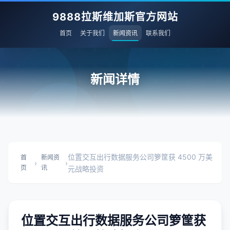
9888拉斯维加斯官方网站
首页
关于我们
新闻资讯
联系我们
新闻详情
位置交互出行数据服务公司箩筐获 4500 万美
首
新闻资
›
›
页
讯
元战略投资
位置交互出行数据服务公司箩筐获