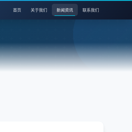
首页
关于我们
新闻资讯
联系我们