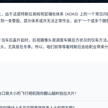
，由于这是特斯拉高档驾驭辅佐体系 (ADAS) 上的一个常见
到一条警报，提示体系或许无法正常作业，由于“一个或多个摄
更是问题，由于当车后盖升起时，后视摄像头是调查车辆后方状况的仅有
像头，尤其是在冬季。所以，咱们就等等看特斯拉会给职业带来
台口袋大小的飞行相机陪你翻山越岭拍出大片！
后如何撬动上千万中国高端商务人士的朋友圈？