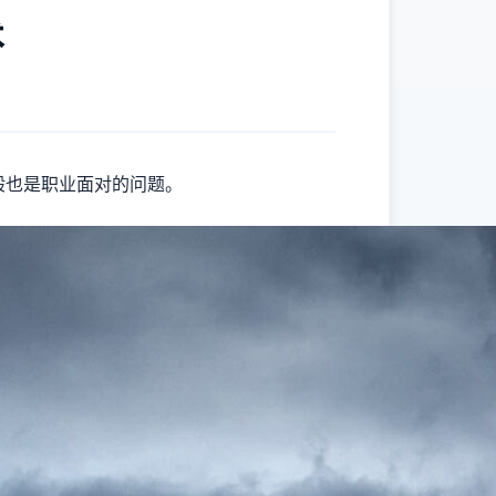
术
洁一般也是职业面对的问题。