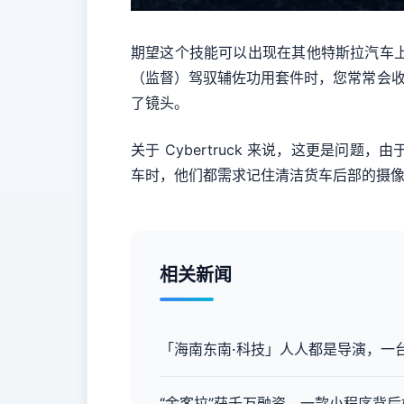
期望这个技能可以出现在其他特斯拉汽车上
（监督）驾驭辅佐功用套件时，您常常会收
了镜头。
关于 Cyber​​truck 来说，这
车时，他们都需求记住清洁货车后部的摄
相关新闻
「海南东南·科技」人人都是导演，一
“金客拉”获千万融资，一款小程序背