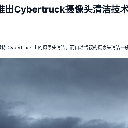
yber​​truck摄像头清洁技
 Cyber​​truck 上的摄像头清洁。而自动驾驭的摄像头清