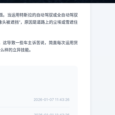
问题。当运用特斯拉的自动驾驭或全自动驾驭
像头被遮挡”，原因是道路上的尘埃或雪遮住
方法。这导致一些车主诉苦说，简直每次运用货
什么样的立异技能。
2026-01-07 11:43:26
2026-01-01 11:43:26