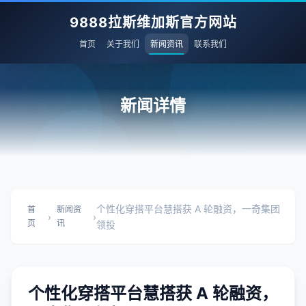
9888拉斯维加斯官方网站
首页
关于我们
新闻资讯
联系我们
新闻详情
个性化穿搭平台慧搭获 A 轮融资，一奇集团
首
新闻资
›
›
页
讯
领投
个性化穿搭平台慧搭获 A 轮融资，