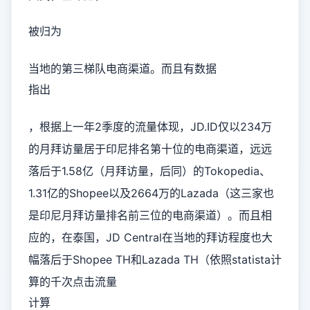
被归为
当地的第三梯队电商渠道。而且有数据
指出
，根据上一年2季度的流量体现，JD.ID仅以234万
的月拜访量居于印尼排名第十位的电商渠道，远远
落后于1.58亿（月拜访量，后同）的Tokopedia、
1.31亿的Shopee以及2664万的Lazada（这三家也
是印尼月拜访量排名前三位的电商渠道）。而且相
应的，在泰国，JD Central在当地的拜访程度也大
幅落后于Shopee TH和Lazada TH（依照statista计
算的千次点击流量
计算