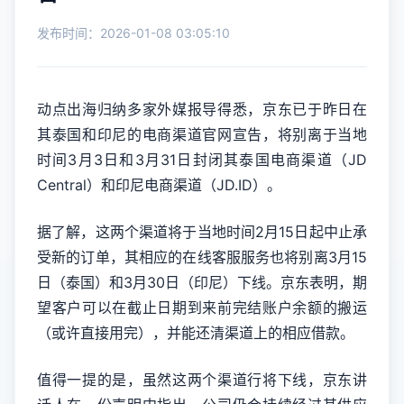
发布时间：2026-01-08 03:05:10
动点出海归纳多家外媒报导得悉，京东已于昨日在
其泰国和印尼的电商渠道官网宣告，将别离于当地
时间3月3日和3月31日封闭其泰国电商渠道（JD
Central）和印尼电商渠道（JD.ID）。
据了解，这两个渠道将于当地时间2月15日起中止承
受新的订单，其相应的在线客服服务也将别离3月15
日（泰国）和3月30日（印尼）下线。京东表明，期
望客户可以在截止日期到来前完结账户余额的搬运
（或许直接用完），并能还清渠道上的相应借款。
值得一提的是，虽然这两个渠道行将下线，京东讲