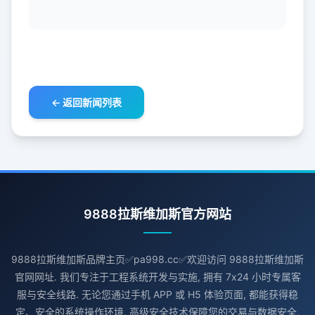
← 返回新闻列表
9888拉斯维加斯官方网站
9888拉斯维加斯品牌主页✅pa998.cc✅欢迎访问 9888拉斯维加斯
官网网址. 我们专注于工程系统开发与实施, 拥有 7x24 小时专属客
服与安全线路. 无论您通过手机 APP 或 H5 体验页面, 都能获得稳
定、安全的系统操作环境. 高级安全技术保障您的交易与数据安全.