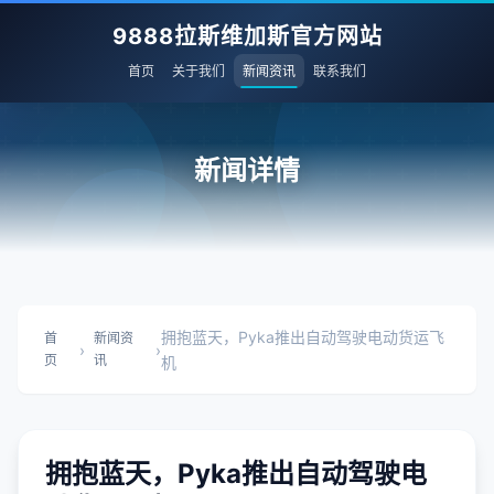
9888拉斯维加斯官方网站
首页
关于我们
新闻资讯
联系我们
新闻详情
拥抱蓝天，Pyka推出自动驾驶电动货运飞
首
新闻资
›
›
页
讯
机
拥抱蓝天，Pyka推出自动驾驶电