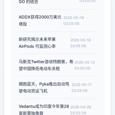
03:05:09
GO 的结合
ADDX获得2000万美元
2026-05-19
增投
03:05:09
新研究揭示未来苹果
2026-05-18
AirPods 可监测心率
03:05:09
马斯克Twitter游说特朗普，希
2026-05-12
望中国降低电动车关税
03:05:09
拥抱蓝天，Pyka推出自动驾
2026-05-11
驶电动货运飞机
03:05:09
Vedantu成为印度今年第28
2026-04-29
家新晋独角兽
03:05:09