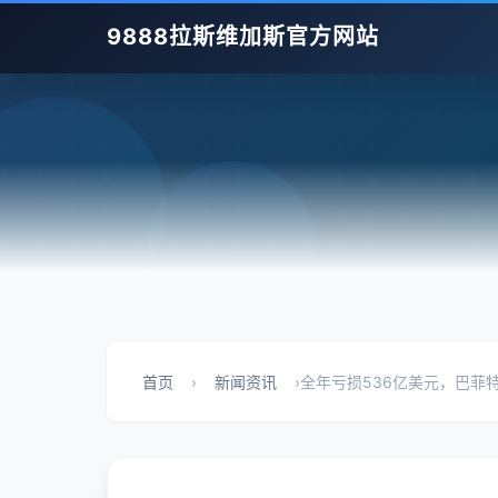
9888拉斯维加斯官方网站
首页
›
新闻资讯
›
全年亏损536亿美元，巴菲