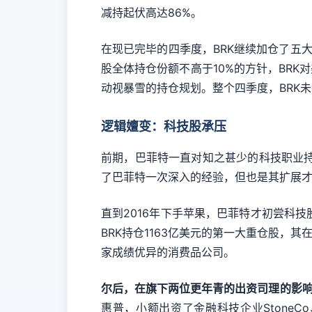
减持起伏高达86%。
在现已完毕的四季度，BRK继续加仓了五大
股全体持仓份额不高于10%的方针，BR
动视暴雪的持仓规划。整个四季度，BRK
逻辑嬗变：科技股承压
前期，巴菲特一直对知之甚少的科技职业持张
了巴菲特一次深入的经验，但也是其扩展
直到2016年下手苹果，巴菲特才初尝科技
BRK持仓1163亿美元的第一大重仓股，
家成绩优异的消费品公司。
尔后，在旗下两位更年青的出资司理的影
惠普，小额出资了金融科技企业StoneC