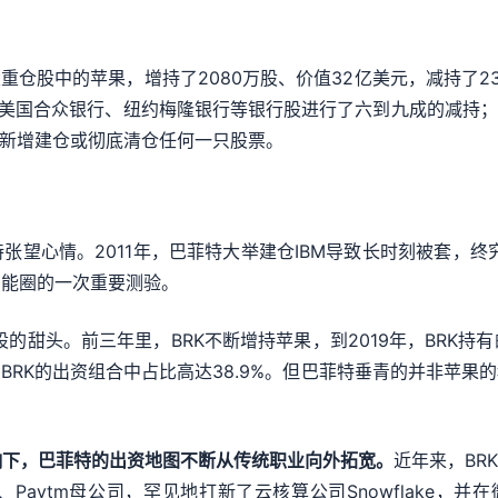
重仓股中的苹果，增持了2080万股、价值32亿美元，减持了
K对美国合众银行、纽约梅隆银行等银行股进行了六到九成的减持；
未新增建仓或彻底清仓任何一只股票。
望心情。2011年，巴菲特大举建仓IBM导致长时刻被套，终
才能圈的一次重要测验。
股的甜头。前三年里，BRK不断增持苹果，到2019年，BRK
其在BRK的出资组合中占比高达38.9%。但巴菲特垂青的并非苹
响下，巴菲特的出资地图不断从传统职业向外拓宽。
近年来，BR
o、Paytm母公司，罕见地打新了云核算公司Snowflake，