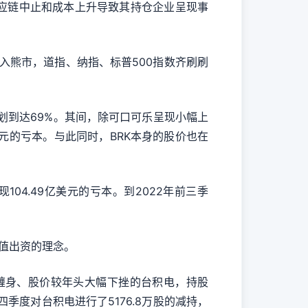
期供应链中止和成本上升导致其持仓企业呈现事
。
入熊市，道指、纳指、标普500指数齐刷刷
划到达69%。其间，除可口可乐呈现小幅上
美元的亏本。与此同时，BRK本身的股价也在
现104.49亿美元的亏本。到2022年前三季
值出资的理念。
气缠身、股价较年头大幅下挫的台积电，持股
季度对台积电进行了5176.8万股的减持，