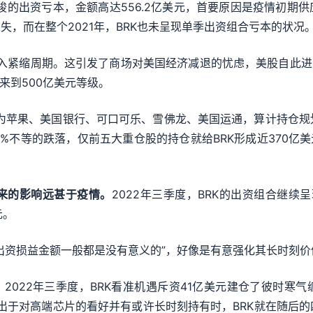
严峻的出资亏本，金额高达556.2亿美元，首要原因是疫情初
，而在整个2021年，BRK也未呈现单季出资组合亏本的状况
进入紧缩周期。这引发了商场对美国经济减退的忧虑，美股自此进
来到500亿美元等级。
仓股为苹果、美国银行、可口可乐、雪佛龙、美国运通，算计持仓规
5%不等的跌落，仅前五大重仓股的持仓就给BRK形成近370亿
带来的影响远甚于疫情。
2022年三季度，BRK的出资组合继续呈
元。
出资损益金额一般都是没有意义的”，好像是有意强化其长时刻价
，2022年三季度，BRK看准机遇斥资41亿美元建仓了彼时寒
出于对高端芯片的看好并有或许长时刻持有时，BRK就在随后的四