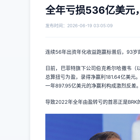
全年亏损536亿美
发布时间：2026-06-19 03:05:09
连续56年出资年化收益跑赢标普后，93
日前，巴菲特旗下公司伯克希尔哈撒韦（以下
总算扭亏为盈，录得净赢利181.64亿美元
一年897.95亿美元的净赢利构成激烈反差
导致2022年全年由盈转亏的首恶正是B