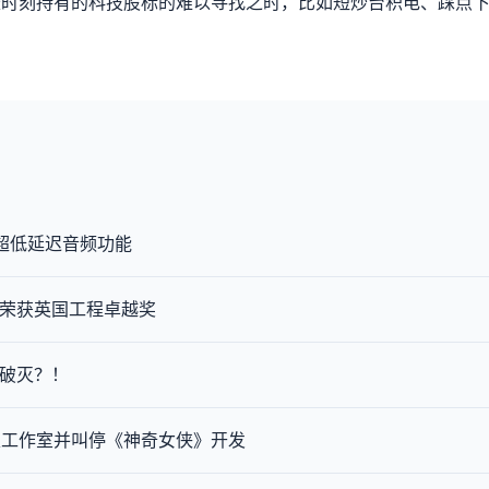
时刻持有的科技股标的难以寻找之时，比如短炒台积电、踩点下
频和超低延迟音频功能
充电器荣获英国工程卓越奖
话破灭？！
家工作室并叫停《神奇女侠》开发