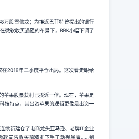
238万股雪佛龙；为挨近巴菲特曾提出的银行
在微软收买遇阻的布景下，BRK小幅下调了
究在2018年二季度平仓出局。这次看走眼给
持有的苹果股票获利已挨近一倍。现在，苹果是
果的科技特点，其出资苹果的逻辑更像是出资一
K连续新建仓了电商龙头亚马逊、老牌IT企业
并在微软宣告收买前精准下手了动视暴雪……到