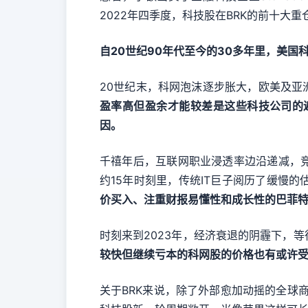
2022年四季度，科技股在BRK的前十大
自20世纪90年代至今的30多年里，美
20世纪末，科网泡沫逐步胀大，欧美及
盈率高但盈余才能较差是这些科技公司的
因。
千禧年后，互联网职业浸透率边沿递减，
约15年时刻里，传统IT巨子阅历了缓慢
价买入、注重财报易懂性和成长性的巴菲
时刻来到2023年，经济衰退的阴霾下，
较快但继续亏本的科网股的价格也有或许
关于BRK来说，除了外部愈加动摇的全球