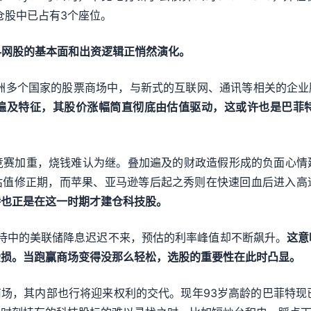
重仓股中已占有3个座位。
国科网股的基本面和出资逻辑正悄然演化。
亚洲多个国家的股票商场中，与新式的互联网、通讯等相关的企业
遍及特征，其股价涨幅简直彻底由估值驱动，这或许也是巴菲特
竞赛加重，烧钱难认为继。叠加遍及的财政造假形成的负面心情
的估值修正期，而苹果、亚马逊等后起之秀则在快速回血后进入
特也正是在这一时期才建仓科技股。
等待中的美联储降息迟迟不来，预估的利率峰值却不断飙升。
这意
受损。当跑赢商场变得没那么轻松，选股的重要性在此时凸显。
商场，其内部也行将迎来权利的交代。现年93岁高龄的巴菲特现