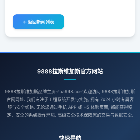
← 返回新闻列表
9888拉斯维加斯官方网站
9888拉斯维加斯品牌主页✅pa998.cc✅欢迎访问 9888拉斯维加斯
官网网址. 我们专注于工程系统开发与实施, 拥有 7x24 小时专属客
服与安全线路. 无论您通过手机 APP 或 H5 体验页面, 都能获得稳
定、安全的系统操作环境. 高级安全技术保障您的交易与数据安全.
快速导航