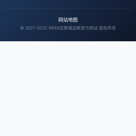
网站地图
© 2021–2025 9888拉斯维加斯官方网站 版权所有