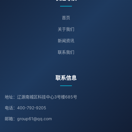
首页
关于我们
新闻资讯
联系我们
联系信息
地址：辽源南城区科技中心3号楼685号
电话：400-792-9205
邮箱：group61@qq.com