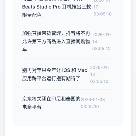
Beats Studio Pro 耳机推出三款
17
03:05:10
限量配色
加强直播带货管理，抖音将不再
2026-01-
允许第三方商品进入直播间购物
14
03:05:10
车
2026-01-
别再对苹果今年让 iOS 和 Mac
13
应用跨平台运行抱有期待了
03:05:10
京东将关闭在印尼和泰国的
2026-01-08
电商平台
03:05:10