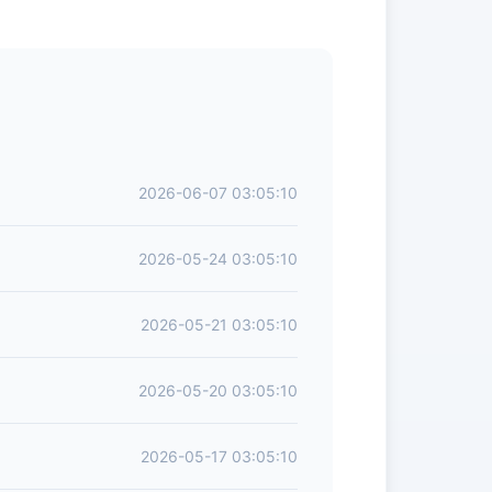
2026-06-07 03:05:10
2026-05-24 03:05:10
2026-05-21 03:05:10
2026-05-20 03:05:10
2026-05-17 03:05:10