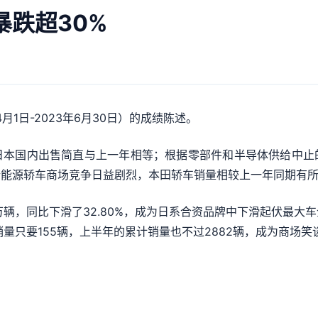
暴跌超30%
月1日-2023年6月30日）的成绩陈述。
日本国内出售简直与上一年相等；根据零部件和半导体供给中止
新能源轿车商场竞争日益剧烈，本田轿车销量相较上一年同期有
70万辆，同比下滑了32.80%，成为日系合资品牌中下滑起伏最
销量只要155辆，上半年的累计销量也不过2882辆，成为商场笑