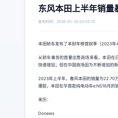
东风本田上半年销量
发布时间：2026-05-30 03:05:10
本田轿车发布了本财年榜首财季（2023年4
从轿车事务的首要出售商场来看，本田在
快速增加；但在中国商场因为不断增加的
2023年上半年，春风本田的销量为22.
爆款，本田在华首款纯电动车e:NS16月的
来历：
Donews