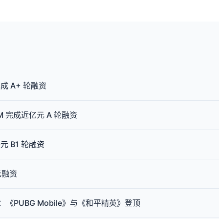
 A+ 轮融资
M 完成近亿元 A 轮融资
 B1 轮融资
元融资
：《PUBG Mobile》与《和平精英》登顶