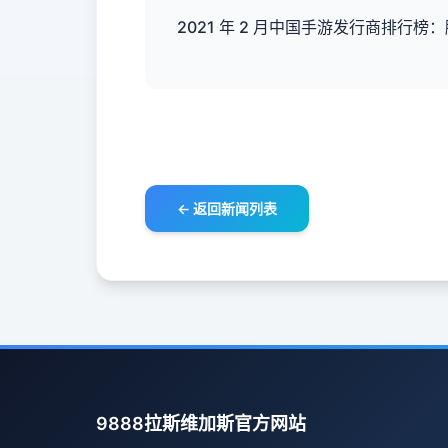
2021 年 2 月中国手游发行商排行
← 返回新闻列表
9888拉斯维加斯官方网站