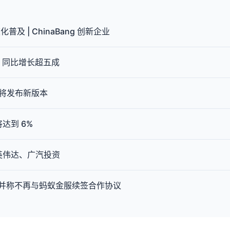
 | ChinaBang 创新企业
，同比增长超五成
，将发布新版本
将达到 6%
英伟达、广汽投资
%，并称不再与蚂蚁金服续签合作协议