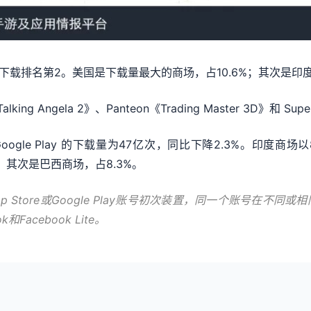
2440万次下载排名第2。美国是下载量最大的商场，占10.6%；其次是印
g Angela 2》、Panteon《Trading Master 3D》和 Supers
 和 Google Play 的下载量为47亿次，同比下降2.3%。印度
2，其次是巴西商场，占8.3%。
算App Store或Google Play账号初次装置，同一个账号在
acebook Lite。