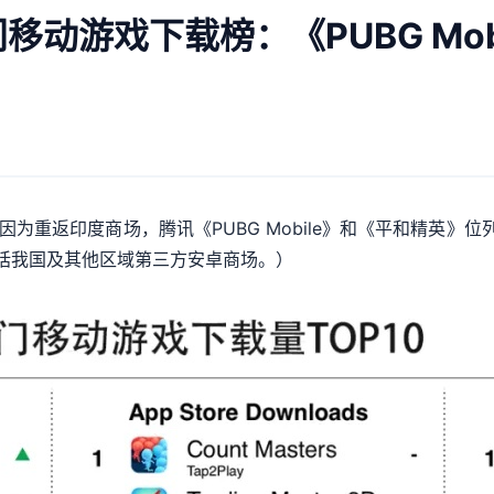
热门移动游戏下载榜：《PUBG Mo
数据，因为重返印度商场，腾讯《PUBG Mobile》和《平和精
ay，不包括我国及其他区域第三方安卓商场。）