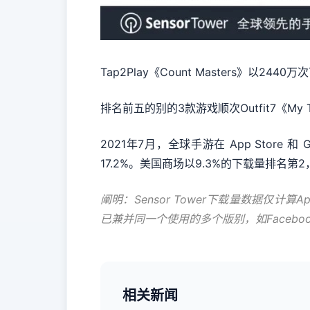
Tap2Play《Count Masters》以
排名前五的别的3款游戏顺次Outfit7《My Talkin
2021年7月，全球手游在 App Store
17.2%。美国商场以9.3%的下载量排名第
阐明：Sensor Tower下载量数据仅计
已兼并同一个使用的多个版别，如Facebook和F
相关新闻