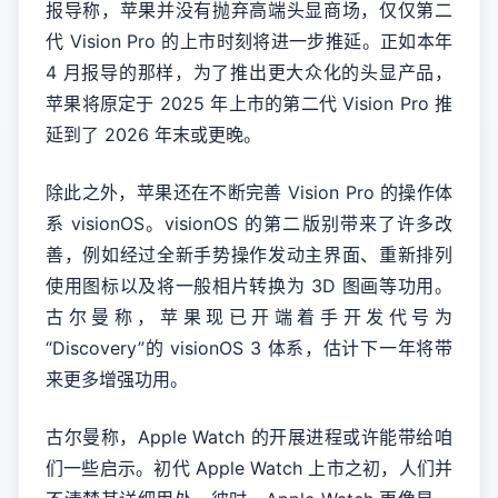
报导称，苹果并没有抛弃高端头显商场，仅仅第二
代 Vision Pro 的上市时刻将进一步推延。正如本年
4 月报导的那样，为了推出更大众化的头显产品，
苹果将原定于 2025 年上市的第二代 Vision Pro 推
延到了 2026 年末或更晚。
除此之外，苹果还在不断完善 Vision Pro 的操作体
系 visionOS。visionOS 的第二版别带来了许多改
善，例如经过全新手势操作发动主界面、重新排列
使用图标以及将一般相片转换为 3D 图画等功用。
古尔曼称，苹果现已开端着手开发代号为
“Discovery”的 visionOS 3 体系，估计下一年将带
来更多增强功用。
古尔曼称，Apple Watch 的开展进程或许能带给咱
们一些启示。初代 Apple Watch 上市之初，人们并