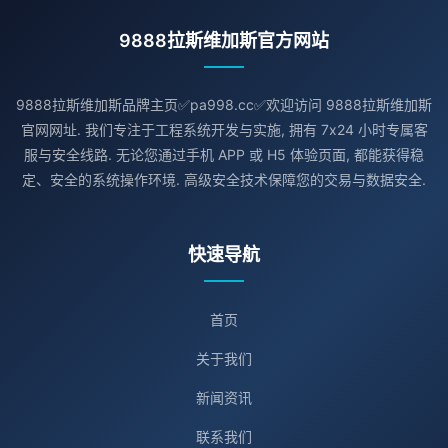
9888拉斯维加斯官方网站
9888拉斯维加斯品牌主页✅pa998.cc✅欢迎访问 9888拉斯维加斯
官网网址. 我们专注于工程系统开发与实施, 拥有 7x24 小时专属客
服与安全线路. 无论您通过手机 APP 或 H5 体验页面, 都能获得稳
定、安全的系统操作环境. 高级安全技术保障您的交易与数据安全.
快速导航
首页
关于我们
新闻资讯
联系我们