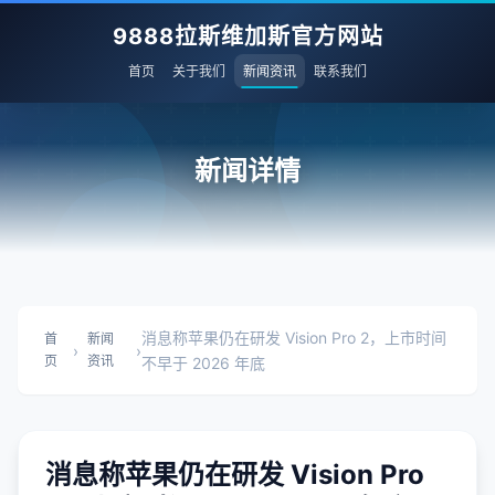
9888拉斯维加斯官方网站
首页
关于我们
新闻资讯
联系我们
新闻详情
消息称苹果仍在研发 Vision Pro 2，上市时间
首
新闻
›
›
页
资讯
不早于 2026 年底
消息称苹果仍在研发 Vision Pro