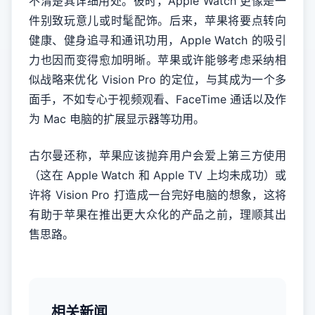
不清楚其详细用处。彼时，Apple Watch 更像是一
件别致玩意儿或时髦配饰。后来，苹果将要点转向
健康、健身追寻和通讯功用，Apple Watch 的吸引
力也因而变得愈加明晰。苹果或许能够考虑采纳相
似战略来优化 Vision Pro 的定位，与其成为一个多
面手，不如专心于视频观看、FaceTime 通话以及作
为 Mac 电脑的扩展显示器等功用。
古尔曼还称，苹果应该抛弃用户会爱上第三方使用
（这在 Apple Watch 和 Apple TV 上均未成功）或
许将 Vision Pro 打造成一台完好电脑的想象，这将
有助于苹果在推出更大众化的产品之前，理顺其出
售思路。
相关新闻