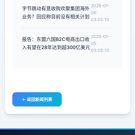
2026-01-
字节跳动有意收购欢聚集团海外
06
业务？回应称目前没有相关计划
03:05:10
2026-01-
报告：东盟六国B2C电商出口收
05
入有望在28年达到超300亿美元
03:05:10
← 返回新闻列表