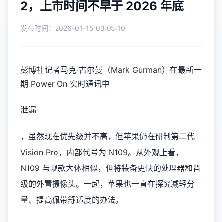
2，上市时间不早于 2026 年底
发布时间：2026-01-15 03:05:10
彭博社记者马克·古尔曼（Mark Gurman）在最新一
期 Power On 实时通讯中
泄漏
，虽然现在优先级并不高，但苹果仍在研制第二代
Vision Pro，内部代号为 N109。从外观上看，
N109 与现款大体相似，但将装备更快的处理器和晋
级的外置摄像头。一起，苹果也一直在探究减轻分
量、提高佩带舒适度的办法。