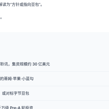
士解读为“方针或指向豆包”。
应。
讯，集资规模约 30 亿美元
 上的蒂姆·苹果·小蓝勾
目，或对标字节豆包
级 Pre-A 轮投资