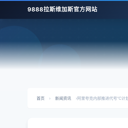
9888拉斯维加斯官方网站
首页
›
新闻资讯
›
阿里夸克内部推进代号“C计划