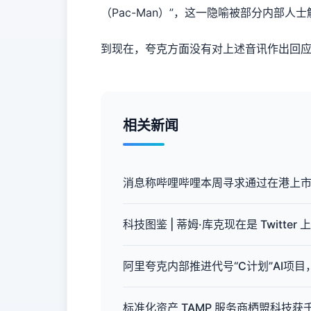
（Pac-Man）”，这一隐喻被部分内部人
到现在，夸克方面没有对上述音讯作出回
相关新闻
消息称哔哩哔哩本周寻求通过在港上市聆
科技图鉴 | 蒂姆·库克现在是 Twitter
阿里夸克内部推进代号“C计划”AI项
标准化资产 TAMP 服务商栖盟科技获千万