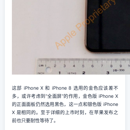
这部 iPhone X 和 iPhone 8 选用的金色应该差不
多，或许考虑到“全面屏”的作用，金色版 iPhone X
的正面面板仍然选用黑色，这一点和银色版 iPhone
X 是相同的。至于详细的上市时刻，在苹果发布之
前也只要耐性等待了。