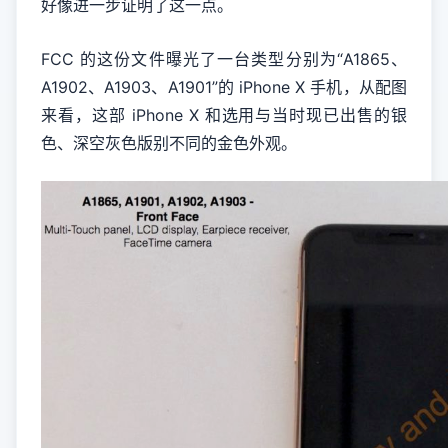
好像进一步证明了这一点。
FCC 的这份文件曝光了一台类型分别为“A1865、
A1902、A1903、A1901”的 iPhone X 手机，从配图
来看，这部 iPhone X 和选用与当时现已出售的银
色、深空灰色版别不同的金色外观。