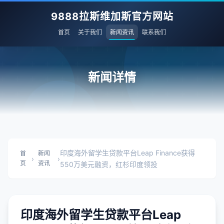
9888拉斯维加斯官方网站
首页
关于我们
新闻资讯
联系我们
新闻详情
印度海外留学生贷款平台Leap Finance获得
首
新闻
›
›
页
资讯
550万美元融资，红杉印度领投
印度海外留学生贷款平台Leap