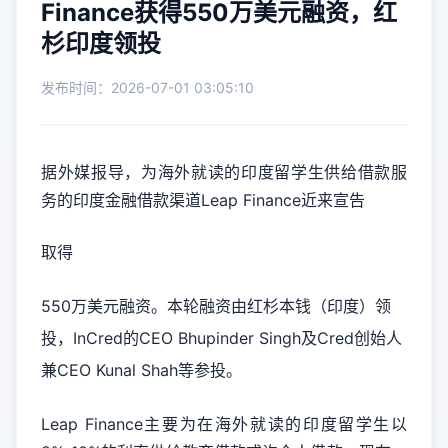
Finance获得550万美元融资，红
杉印度领投
发布时间：2026-07-01 03:05:10
据外媒报导，为海外就读的印度留学生供给借款服
务的印度金融借款渠道
Leap Finance
近来宣告
取得
550
万美元融资。本轮融资由红杉本钱（印度）领
投，
InCred
的
CEO Bhupinder Singh
及
Cred
创始人
兼
CEO Kunal Shah
等参投。
Leap Finance
主要为在海外就读的印度留学生以