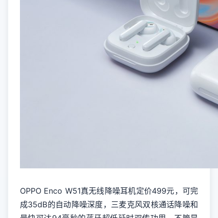
OPPO Enco W51真无线降噪耳机定价499元，可完
成35dB的自动降噪深度，三麦克风双核通话降噪和