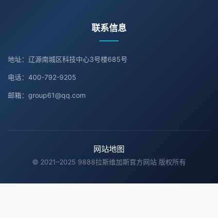
联系信息
地址：辽源南城区科技中心3号楼685号
电话：400-792-9205
邮箱：group61@qq.com
网站地图
© 2021–2025 9888拉斯维加斯官方网站 版权所有