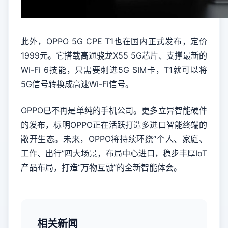
此外，OPPO 5G CPE T1也在国内正式发布，定价
1999元。它搭载高通骁龙X55 5G芯片、支撑最新的
Wi-Fi 6技能，只需要刺进5G SIM卡，T1就可以将
5G信号转换成高速Wi-Fi信号。
OPPO已不再是单纯的手机公司。更多立异智能硬件
的发布，标明OPPO正在活跃打造多进口智能终端的
敞开生态。未来，OPPO将持续环绕“个人、家庭、
工作、出行”四大场景，布局中心进口，稳步丰厚IoT
产品布局，打造“万物互融”的全新智能体会。
相关新闻