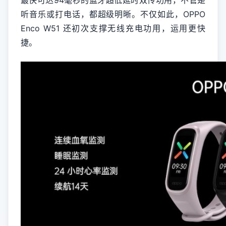
最快可达94毫秒的蓝牙超低延时双传功用，不管是
听音乐或打电话，都超级明晰。不仅如此，OPPO
Enco W51 还初次支撑无线充电功用，运用更快
捷。