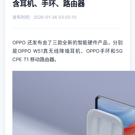
含耳机、手环、路由器
发布时间：2026-01-26 03:05:10
OPPO 还发布会了三款全新的智能硬件产品，分别
是OPPO W51真无线降噪耳机、OPPO手环和5G
CPE T1 移动路由器。