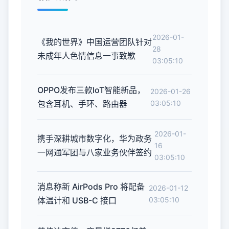
2026-01-
《我的世界》中国运营团队针对
28
未成年人色情信息一事致歉
03:05:10
OPPO发布三款IoT智能新品，
2026-01-26
包含耳机、手环、路由器
03:05:10
2026-01-
携手深耕城市数字化，华为政务
16
一网通军团与八家业务伙伴签约
03:05:10
消息称新 AirPods Pro 将配备
2026-01-12
体温计和 USB-C 接口
03:05:10