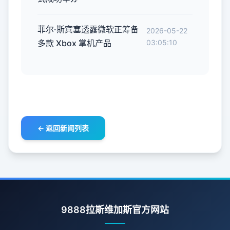
菲尔·斯宾塞透露微软正筹备
2026-05-22
多款 Xbox 掌机产品
03:05:10
← 返回新闻列表
9888拉斯维加斯官方网站