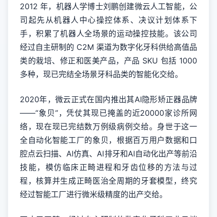
2012 年，机器人学博士刘鹏创建微云人工智能，公
司起先从机器人中心操控体系、决议计划体系下
手，积累了机器人全场景的运动操控技能。该公司
经过自主研制的 C2M 渠道为数字化牙科供给高值品
类的栽培、修正和医美产品，产品 SKU 包括 1000
多种，现已完结全场景牙科品类的智能化交给。
2020年，微云正式在国内推出其AI隐形矫正器品牌
——“象贝”，凭仗其现已掩盖的近20000家诊所网
络，现在现已完结数万例级病例交给。身世于这一
全自动化智能工厂的象贝，根据百万用户数据和口
腔点云扫描、Al仿真、Al排牙和Al自动化出产等前沿
技能，模仿临床正畸进程和牙齿位移的方法与过
程，核算并生成正畸医治全周期的牙套模型，终究
经过智能工厂进行微米级精度的出产交给。