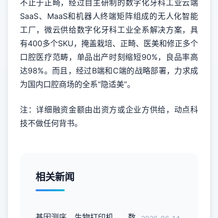
不止于正畸，经过自主研制的数字化牙科工业云端
SaaS、MaaS和机器人终端矩阵组成的无人化智能
工厂，微云供给数字化牙科工业全系解决方案，具
有400多个SKU，掩盖栽培、正畸、医美和修正多个
口腔医疗范畴，单品出产时刻缩短90%，良品率高
达98%。而且，经过B端和C端的战略部署，力求成
为国内口腔商场的全系“隐适美”。
注：详细融资金额由出资方或企业方供给，动点科
技不做任何背书。
相关新闻
基因测序、生物打印机......数