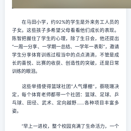
在马田小学，约92%的学生是外来务工人员的
子女。这些孩子多希望父母看看他们成长的表现。
陈智把握住了学生的心理，除了生日会，他还提出
“一周一分享、一学期一总结、一学年一表彰”，邀请
学生分享体育训练过程当中的点点滴滴，不管是成
长的喜悦、比赛的收获、创造性的突破，还是日常
训练的眼泪。
这些举措使得篮球社团“人气爆棚”，蔡晓珊决
定，每个体育老师都带一个社团：篮球、足球、乒
乓球、田径、武术、定向越野……各种项目丰富多
姿。
“早上一进校，整个校园充满了生命活力，一个