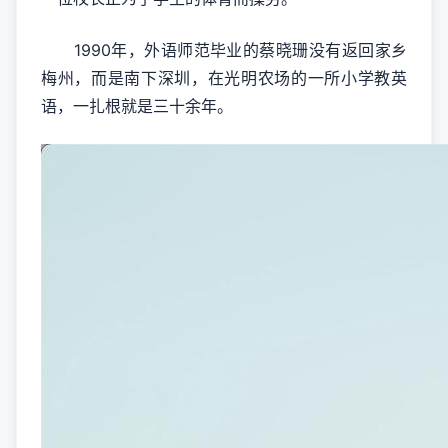
1990年，外语师范毕业的蔡晓珊没有返回家乡
梅州，而是南下深圳，在光明农场的一所小学教英
语，一扎根就是三十余年。