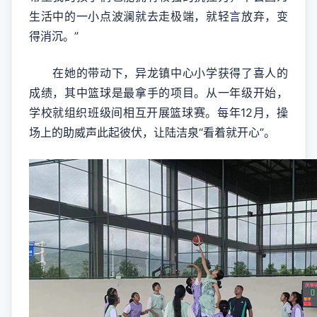
生活中的一小点波澜就去走极端，就轻言放弃，变
得消沉。”
在她的带动下，异龙镇中心小学获得了喜人的
成绩，其中篮球是最拿手的项目。从一年级开始，
学校就组织班级间相互开展篮球赛。每年12月，操
场上的助威声此起彼伏，让陆洁泉“看着就开心”。