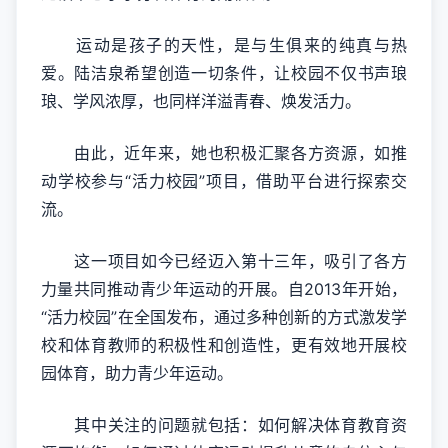
运动是孩子的天性，是与生俱来的纯真与热
爱。陆洁泉希望创造一切条件，让校园不仅书声琅
琅、学风浓厚，也同样洋溢青春、焕发活力。
由此，近年来，她也积极汇聚各方资源，如推
动学校参与“活力校园”项目，借助平台进行探索交
流。
这一项目如今已经迈入第十三年，吸引了各方
力量共同推动青少年运动的开展。自2013年开始，
“活力校园”在全国发布，通过多种创新的方式激发学
校和体育教师的积极性和创造性，更有效地开展校
园体育，助力青少年运动。
其中关注的问题就包括：如何解决体育教育资