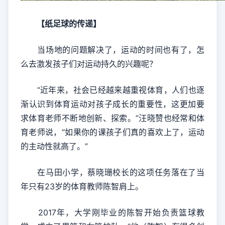
【纸足球的传递】
当场地的问题解决了，运动的时间也有了，怎
么去激发孩子们对运动持久的兴趣呢？
“近年来，社会已经越来越重视体育，人们也逐
渐认识到体育运动对孩子成长的重要性，这更加要
求体育老师不断地创新、探索。”汪晓赞也经常和体
育老师说，“如果你的课孩子们真的喜欢上了，运动
的主动性就高了。”
在马田小学，蔡晓珊校长的这项任务落在了当
年只有23岁的体育教师陈智肩上。
2017年，大学刚毕业的陈智开始负责篮球教