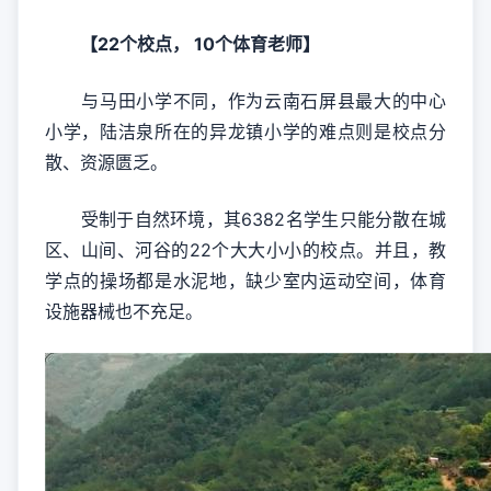
【
22
个校点，
10
个体育老师】
与马田小学不同，作为云南石屏县最大的中心
小学，陆洁泉所在的异龙镇小学的难点则是校点分
散、资源匮乏。
受制于自然环境，其6382名学生只能分散在城
区、山间、河谷的22个大大小小的校点。并且，教
学点的操场都是水泥地，缺少室内运动空间，体育
设施器械也不充足。