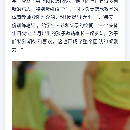
学，成立了男篮和女篮校队。“他（陈智）有很多创
新的巧思，特别吸引孩子们。”同期负责篮球教学的
体育教师欧阳浩介绍，“社团提出‘六个一’，‘每天一
份训练笔记’，给学生表达和记录的空间；‘一个集体
生日会’让当月出生的孩子邀请家长一起参与，孩子
们特别期待和喜欢，这也形成了整个团队的凝聚
力。”