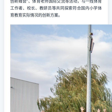
创新峰会”、体育老师国际交流等活动，与一线体育
工作者、校长、教研员等共同探索符合国内小学体
育教育实际情况的创新方案。