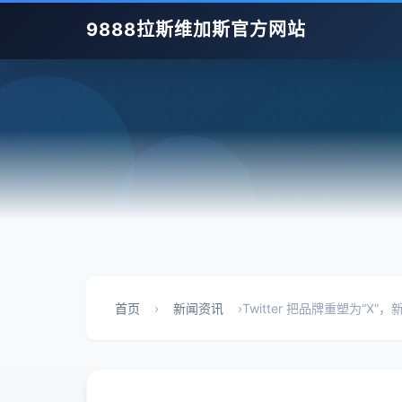
9888拉斯维加斯官方网站
首页
›
新闻资讯
›
Twitter 把品牌重塑为“X”，新