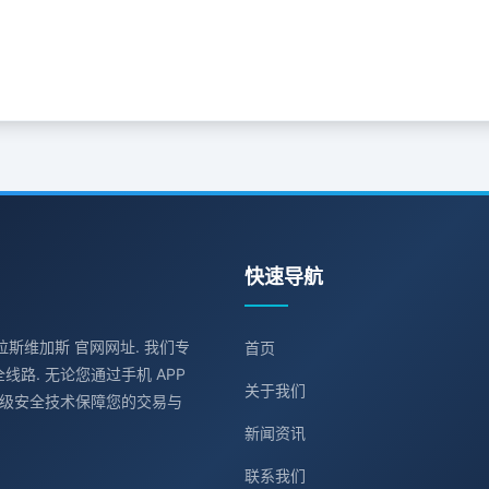
快速导航
8拉斯维加斯 官网网址. 我们专
首页
线路. 无论您通过手机 APP
关于我们
 高级安全技术保障您的交易与
新闻资讯
联系我们