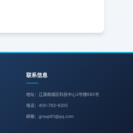
联系信息
地址：辽源南城区科技中心3号楼685号
电话：400-792-9205
邮箱：group61@qq.com