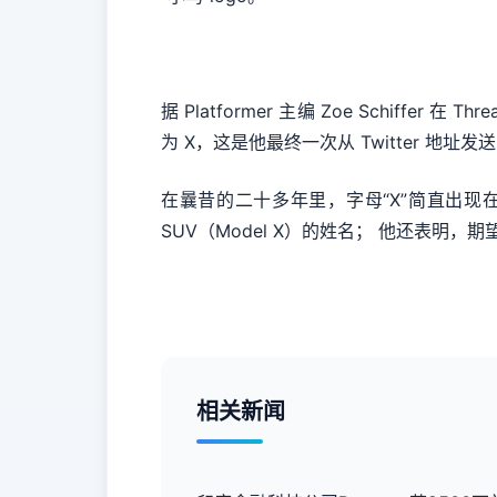
据 Platformer 主编 Zoe Schif
为 X，这是他最终一次从 Twitter 地址发送电
在曩昔的二十多年里，字母“X”简直出现在马斯克
SUV（Model X）的姓名； 他还表明，期望
相关新闻