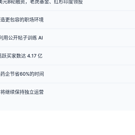
0万美元B轮融资，老虎基金、红杉印度领投
打造更包容的职场环境
利用公开帖子训练 AI
买家数达 4.17 亿
为药企节省60%的时间
，将继续保持独立运营