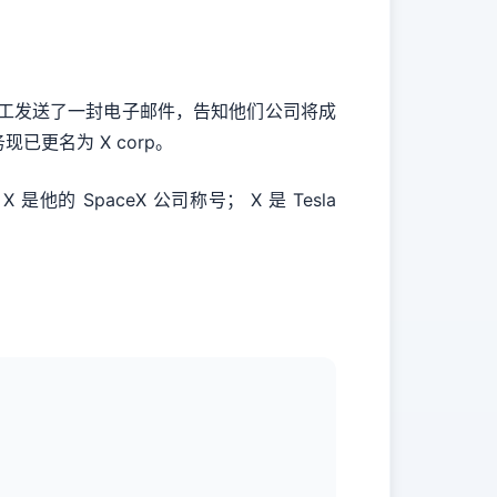
itter 职工发送了一封电子邮件，告知他们公司将成
务现已更名为 X corp。
的 SpaceX 公司称号； X 是 Tesla