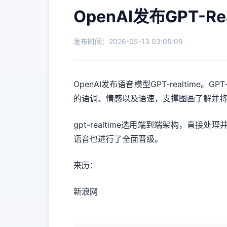
OpenAI发布GPT-R
发布时间：2026-05-13 03:05:09
OpenAI发布语音模型GPT-realtim
的语调、情感以及语速，支撑图画了解并
gpt-realtime选用端到端架构，直接处
语音也进行了全面晋级。
来历：
新浪网