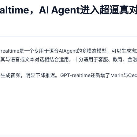
ealtime，AI Agent进入超逼
e。GPT-realtime是一个专用于语音AIAgent的多模态模型，
将其与语音或文本对话相结合运用，十分适用于客服、教育、金
理并生成音频，明显下降推迟。GPT-realtime还新增了Marin