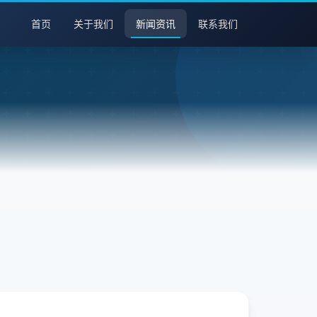
首页
关于我们
新闻资讯
联系我们