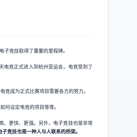
，电子竞技取得了重要的里程碑。
天电竞正式进入到杭州亚运会，电竞受到了
。
，电竞成为正式比赛项目需要各方的努力。
，如何设定电竞的项目等等。
高、更快、更强。另外，电子竞技也是非常
电子竞技也是一种人与人联系的桥梁。