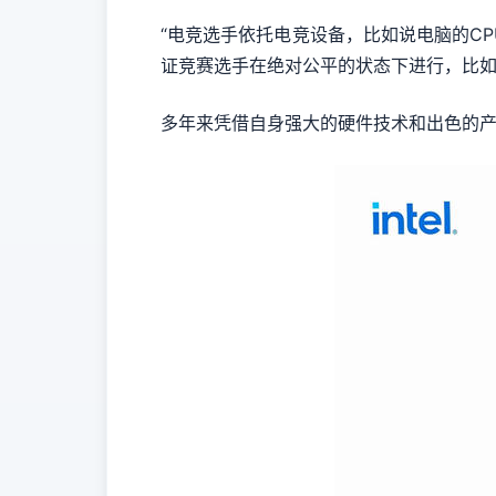
“电竞选手依托电竞设备，比如说电脑的C
证竞赛选手在绝对公平的状态下进行，比如
多年来凭借自身强大的硬件技术和出色的