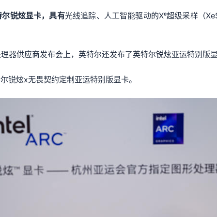
特尔锐炫显卡，具有
光线追踪、人工智能驱动的Xᵉ超级采样（Xe
处理器供应商发布会上，英特尔还发布了英特尔锐炫亚运特别版
尔锐炫x无畏契约定制亚运特别版显卡。