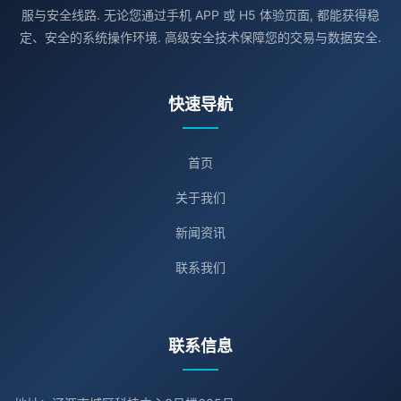
服与安全线路. 无论您通过手机 APP 或 H5 体验页面, 都能获得稳
定、安全的系统操作环境. 高级安全技术保障您的交易与数据安全.
快速导航
首页
关于我们
新闻资讯
联系我们
联系信息