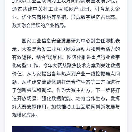
加快以工业互联网为主攻方向的高质量发展步伐，
通过共建中关村工业互联网产业园、引育龙头企
业、优化营商环境等举措，形成数字经济占比高、
数实融合活跃的产业格局。
国家工业信息安全发展研究中心副主任廖凯表
示，大赛是激发工业互联网发展动力和创新活力的
有效途径，结合“场景化、图谱化推进重点行业数字
化转型”工作，今年大赛从聚焦技术方案到关注数据
价值、从专家提出当年热点到产业一线挖掘痛点问
题、从构建交流载体到打造合作生态等三方面进行
了创新尝试和调整。作为大赛主办方，下一步将打
造开放场景、强化数据赋能、培育合作生态，发挥
好大赛支撑作用，加快推动工业互联网创新发展与
规模化应用。