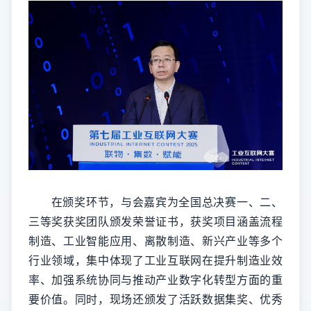
在颁奖环节，与会嘉宾为全国总决赛一、二、
三等奖获奖团队颁发荣誉证书，获奖项目涵盖流程
制造、工业智能应用、离散制造、新兴产业等多个
行业领域，集中体现了工业互联网在提升制造业效
率、加强系统协同与推动产业数字化转型方面的重
要价值。同时，现场还颁发了活跃数据集奖、优秀