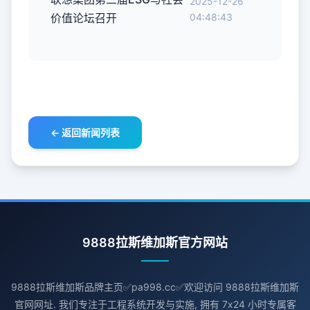
2025-12-26
价值论坛召开
04:48:43
← 返回新闻列表
9888拉斯维加斯官方网站
9888拉斯维加斯品牌主页✅pa998.cc✅欢迎访问 9888拉斯维加斯
官网网址. 我们专注于工程系统开发与实施, 拥有 7x24 小时专属客