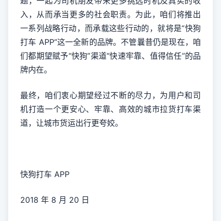
题，一起为司机朋友带来更多挑选时机及真实的收
入，从而承当更多的社会职责。为此，咱们将推出
一系列战略行动，而承载这些行动的，就将是“快狗
打车 APP”这一全新的品牌。不管曩昔仍是现在，咱
们都期望赋予“快狗”渠道“快速牢靠、值得信任”的品
牌内在。
最终，咱们衷心期望经过不断的尽力，为用户和司
机打造一个更安心、牢靠、高效的城市拉货打车渠
道，让城市货运出行更夸姣。
快狗打车 APP
2018 年 8 月 20 日