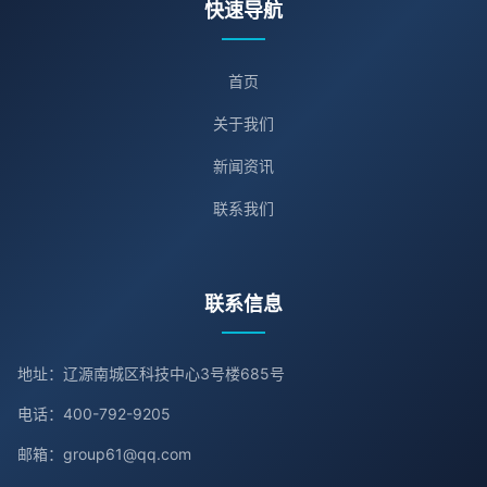
快速导航
首页
关于我们
新闻资讯
联系我们
联系信息
地址：辽源南城区科技中心3号楼685号
电话：400-792-9205
邮箱：group61@qq.com