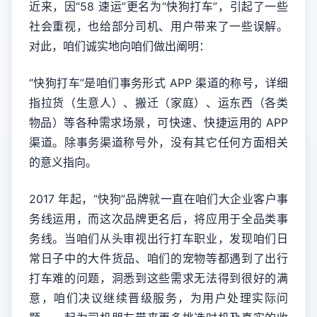
近来，因“58 速运”更名为“快狗打车”，引起了一些
社会重视，也给部分司机、用户带来了一些误解。
对此，咱们诚实地向咱们做出阐明：
“快狗打车”是咱们事务形式 APP 渠道的称号，详细
指拉货（生意人）、搬迁（家庭）、运东西（各类
物品）等各种需求场景，可快速、快捷运用的 APP
渠道。除事务渠道称号外，没有其它任何方面相关
的意义指向。
2017 年起，“快狗”品牌就一直在咱们大企业客户事
务线运用，而这次品牌更名后，将应用于全品类事
务线。当咱们从头审视出行打车职业，发现咱们日
常日子中的大件货品、咱们的宠物等都遇到了出行
打车难的问题，洞悉到这些需求无法得到很好的满
意，咱们决议继续晋级服务，为用户处理实际问