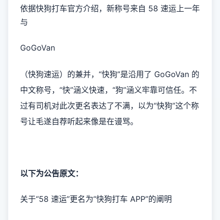
依据快狗打车官方介绍，新称号来自 58 速运上一年
与
GoGoVan
（快狗速运）的兼并，“快狗”是沿用了 GoGoVan 的
中文称号，“快”涵义快速，“狗”涵义牢靠可信任。不
过有司机对此次更名表达了不满，以为“快狗”这个称
号让毛遂自荐听起来像是在谩骂。
以下为公告原文：
关于“58 速运”更名为“快狗打车 APP”的阐明