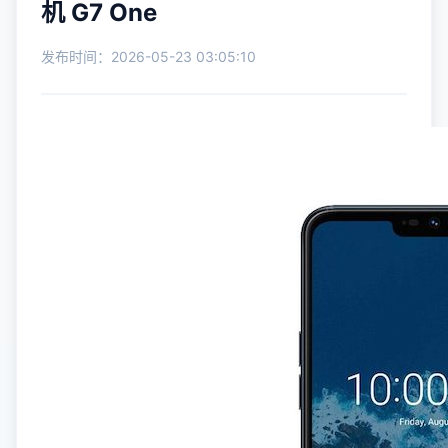
机 G7 One
发布时间：2026-05-23 03:05:10