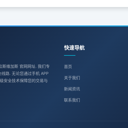
快速导航
8拉斯维加斯 官网网址. 我们专
首页
线路. 无论您通过手机 APP
关于我们
 高级安全技术保障您的交易与
新闻资讯
联系我们