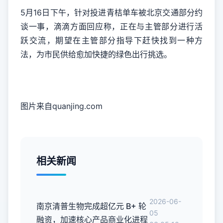
5月16日下午，针对投进青桔单车被北京交通部分约
谈一事，滴滴方面回应称，正在与主管部分进行活
跃交流，期望在主管部分指导下赶快找到一种方
法，为市民供给愈加快捷的绿色出行挑选。
图片来自quanjing.com
相关新闻
2026-06-
南京清普生物完成超亿元 B+ 轮
05
融资，加速核心产品商业化进程