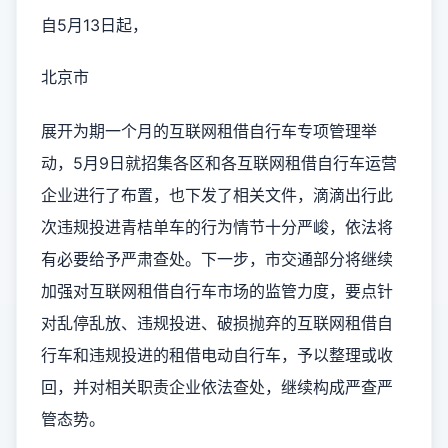
自5月13日起，
北京市
展开为期一个月的互联网租借自行车专项管理举
动，5月9日就招集各区和各互联网租借自行车运营
企业进行了布置，也下发了相关文件，滴滴出行此
次违规投进青桔单车的行为情节十分严峻，依法将
有必要给予严肃查处。下一步，市交通部分将继续
加强对互联网租借自行车市场的监管力度，要点针
对乱停乱放、违规投进、破损抛弃的互联网租借自
行车和违规投进的租借电动自行车，予以整理或收
回，并对相关职责企业依法查处，继续构成严查严
管态势。