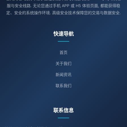
服与安全线路. 无论您通过手机 APP 或 H5 体验页面, 都能获得稳
定、安全的系统操作环境. 高级安全技术保障您的交易与数据安全.
快速导航
首页
关于我们
新闻资讯
联系我们
联系信息