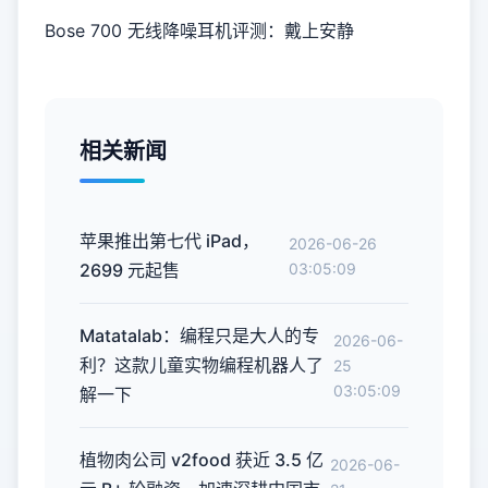
Bose 700 无线降噪耳机评测：戴上安静
相关新闻
苹果推出第七代 iPad，
2026-06-26
2699 元起售
03:05:09
Matatalab：编程只是大人的专
2026-06-
利？这款儿童实物编程机器人了
25
03:05:09
解一下
植物肉公司 v2food 获近 3.5 亿
2026-06-