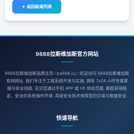
← 返回新闻列表
9888拉斯维加斯官方网站
9888拉斯维加斯品牌主页✅pa998.cc✅欢迎访问 9888拉斯维加斯
官网网址. 我们专注于工程系统开发与实施, 拥有 7x24 小时专属客
服与安全线路. 无论您通过手机 APP 或 H5 体验页面, 都能获得稳
定、安全的系统操作环境. 高级安全技术保障您的交易与数据安全.
快速导航