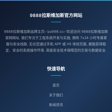
9888拉斯维加斯官方网站
9888拉斯维加斯品牌主页✅pa998.cc✅欢迎访问 9888拉斯维加斯
官网网址. 我们专注于工程系统开发与实施, 拥有 7x24 小时专属客
服与安全线路. 无论您通过手机 APP 或 H5 体验页面, 都能获得稳
定、安全的系统操作环境. 高级安全技术保障您的交易与数据安全.
快速导航
首页
关于我们
新闻资讯