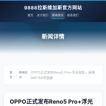
9888拉斯维加斯官方网站
首页
关于我们
新闻资讯
联系我们
新闻详情
OPPO正式发布Reno5 Pro+浮光夜影，采用
首
新闻资
›
›
页
讯
IMX766传感器
OPPO正式发布Reno5 Pro+浮光