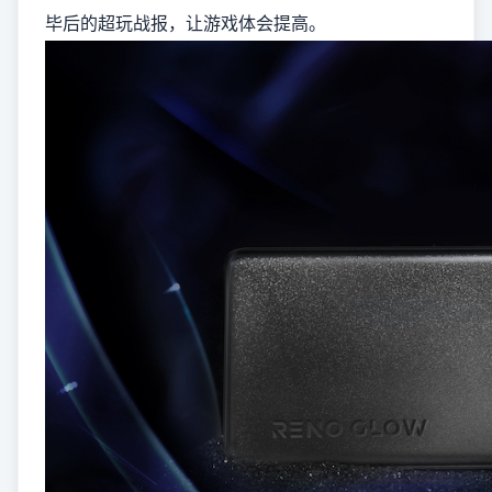
毕后的超玩战报，让游戏体会提高。