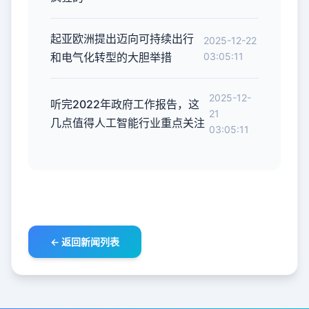
起亚欧洲提出迈向可持续出行
2025-12-22
和电气化转型的大胆举措
03:05:11
2025-12-
听完2022年政府工作报告，这
21
几点值得人工智能行业重点关注
03:05:11
← 返回新闻列表