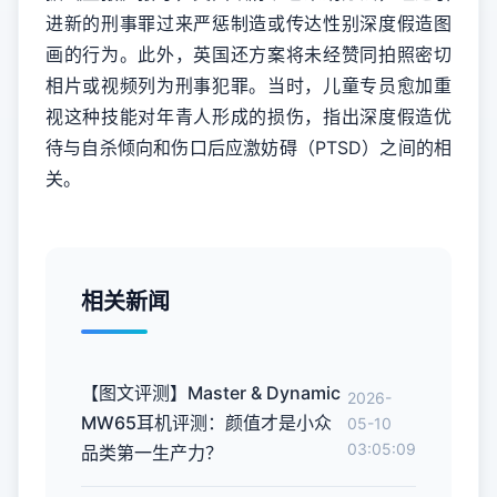
进新的刑事罪过来严惩制造或传达性别深度假造图
画的行为。此外，英国还方案将未经赞同拍照密切
相片或视频列为刑事犯罪。当时，儿童专员愈加重
视这种技能对年青人形成的损伤，指出深度假造优
待与自杀倾向和伤口后应激妨碍（PTSD）之间的相
关。
相关新闻
【图文评测】Master & Dynamic
2026-
MW65耳机评测：颜值才是小众
05-10
03:05:09
品类第一生产力？