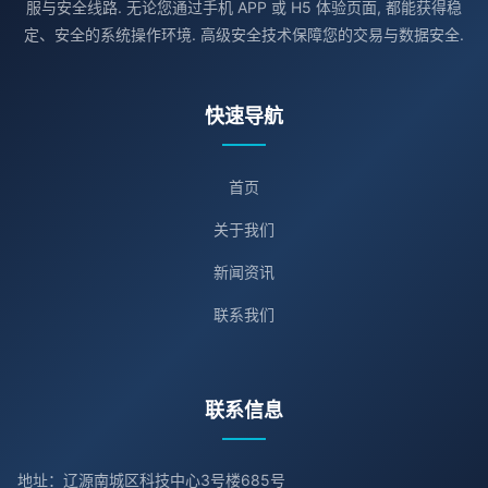
服与安全线路. 无论您通过手机 APP 或 H5 体验页面, 都能获得稳
定、安全的系统操作环境. 高级安全技术保障您的交易与数据安全.
快速导航
首页
关于我们
新闻资讯
联系我们
联系信息
地址：辽源南城区科技中心3号楼685号