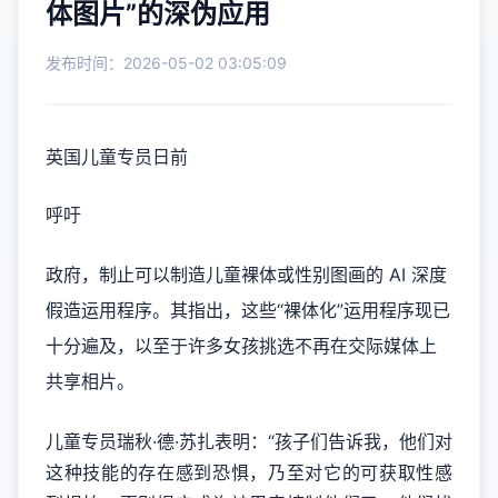
体图片”的深伪应用
发布时间：2026-05-02 03:05:09
英国儿童专员日前
呼吁
政府，制止可以制造儿童裸体或性别图画的 AI 深度
假造运用程序。其指出，这些“裸体化”运用程序现已
十分遍及，以至于许多女孩挑选不再在交际媒体上
共享相片。
儿童专员瑞秋·德·苏扎表明：“孩子们告诉我，他们对
这种技能的存在感到恐惧，乃至对它的可获取性感