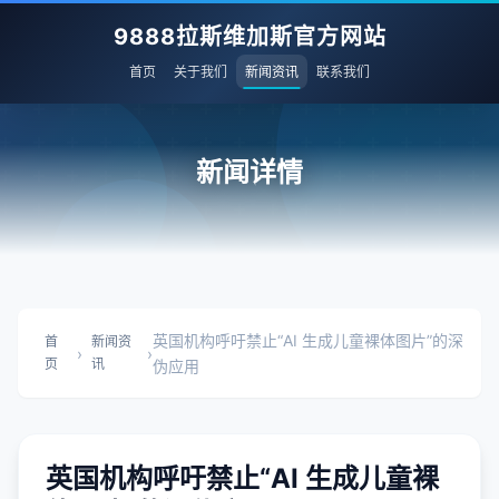
9888拉斯维加斯官方网站
首页
关于我们
新闻资讯
联系我们
新闻详情
英国机构呼吁禁止“AI 生成儿童裸体图片”的深
首
新闻资
›
›
页
讯
伪应用
英国机构呼吁禁止“AI 生成儿童裸