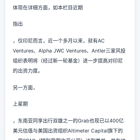
体现在详细方面，如本栏目近期
指出
，仅印尼而言，近一个多月以来，就有AC
Ventures、Alpha JWC Ventures、Antler三家风投
组织表明将（经过新一轮基金）进一步提高对印尼
的出资力度。
另一方面，
上星期
，东南亚同享出行双雄之一的Grab也现已以400亿
美元估值与美国出资组织Altimeter Capital旗下的