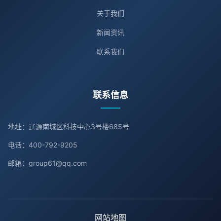
关于我们
新闻资讯
联系我们
联系信息
地址：辽源南城区科技中心3号楼685号
电话：400-792-9205
邮箱：group61@qq.com
网站地图