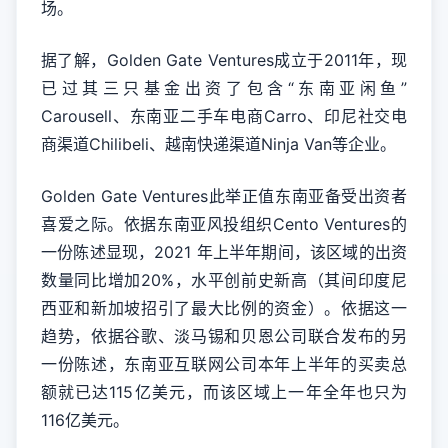
场。
据了解，Golden Gate Ventures成立于2011年，现
已过其三只基金出资了包含“东南亚闲鱼”
Carousell、东南亚二手车电商Carro、印尼社交电
商渠道Chilibeli、越南快递渠道Ninja Van等企业。
Golden Gate Ventures此举正值东南亚备受出资者
喜爱之际。依据东南亚风投组织Cento Ventures的
一份陈述显现，2021 年上半年期间，该区域的出资
数量同比增加20%，水平创前史新高（其间印度尼
西亚和新加坡招引了最大比例的资金）。依据这一
趋势，依据谷歌、淡马锡和贝恩公司联合发布的另
一份陈述，东南亚互联网公司本年上半年的买卖总
额就已达115亿美元，而该区域上一年全年也只为
116亿美元。