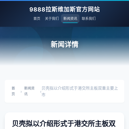
9888拉斯维加斯官方网站
首页
关于我们
新闻资讯
联系我们
新闻详情
贝壳拟以介绍形式于港交所主板双重主要上
首
新闻资
›
›
页
讯
市
贝壳拟以介绍形式于港交所主板双