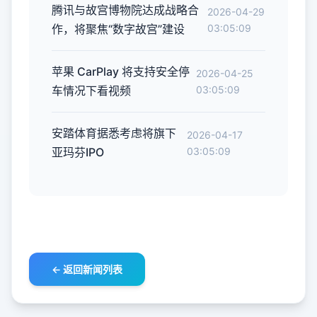
腾讯与故宫博物院达成战略合
2026-04-29
作，将聚焦“数字故宫”建设
03:05:09
苹果 CarPlay 将支持安全停
2026-04-25
车情况下看视频
03:05:09
安踏体育据悉考虑将旗下
2026-04-17
亚玛芬IPO
03:05:09
← 返回新闻列表