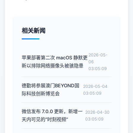
相关新闻
2026-05-
苹果部署第二次 macOS 静默更
06
新以排除网络摄像头被骇隐患
03:05:09
德勤将参展澳门BEYOND国
2026-05-04
际科技创新博览会
03:05:09
微信发布 7.0.0 更新，新增一
2026-04-30
天内可见的“时刻视频”
03:05:09